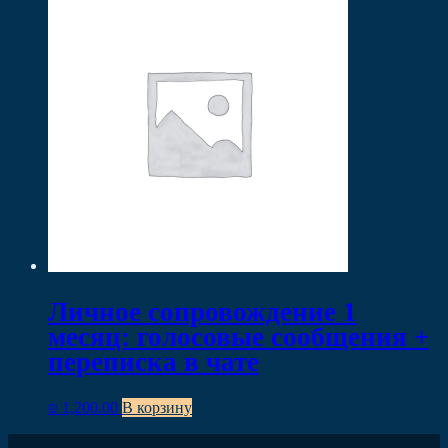
Личное сопровождение 1
месяц: голосовые сообщения +
переписка в чате
₪
1,200.00
В корзину