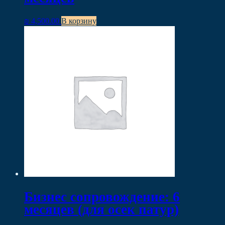
₪
4,500.00
В корзину
Бизнес сопровождение: 6
месяцев (для осек патур)