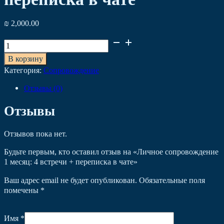
₪
2,000.00
Количество
товара
В корзину
Личное
Категория:
Сопровождение
сопровождение
1
Отзывы (0)
месяц:
4
Отзывы
встречи
+
переписка
Отзывов пока нет.
в
чате
Будьте первым, кто оставил отзыв на «Личное сопровождение
1 месяц: 4 встречи + переписка в чате»
Ваш адрес email не будет опубликован.
Обязательные поля
помечены
*
Имя
*