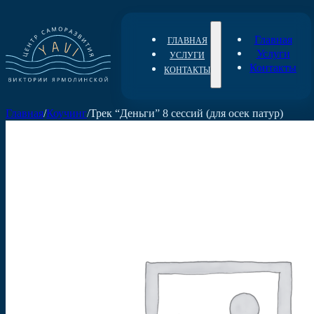
Главная
ГЛАВНАЯ
Услуги
УСЛУГИ
Контакты
КОНТАКТЫ
Главная
/
Коучинг
/
Трек “Деньги” 8 сессий (для осек патур)