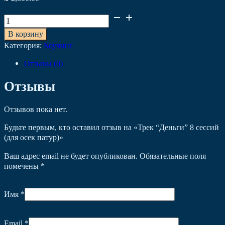
Количество
товара
В корзину
Трек
Категория:
Коучинг
"Деньги"
8
Отзывы (0)
сессий
(для
Отзывы
осек
патур)
Отзывов пока нет.
Будьте первым, кто оставил отзыв на «Трек “Деньги” 8 сессий
(для осек патур)»
Ваш адрес email не будет опубликован.
Обязательные поля
помечены
*
Имя
*
Email
*