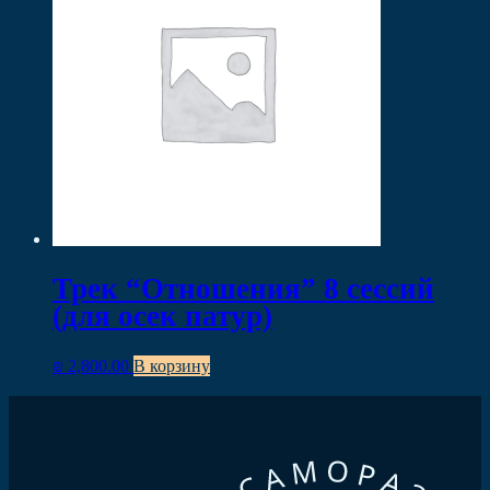
Трек “Отношения” 8 сессий
(для осек патур)
₪
2,800.00
В корзину