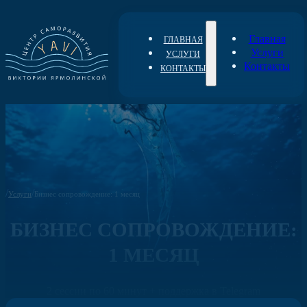
Главная
ГЛАВНАЯ
Услуги
УСЛУГИ
Контакты
КОНТАКТЫ
/
/
Услуги
Бизнес сопровождение: 1 месяц
БИЗНЕС СОПРОВОЖДЕНИЕ:
1 МЕСЯЦ
2 сессии по 60 минут + поддержка в Telegram